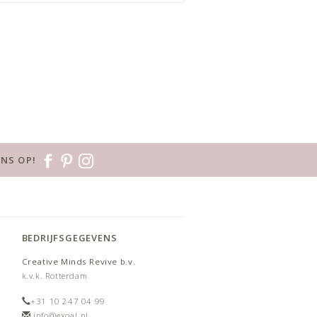
NS OP!
BEDRIJFSGEGEVENS
Creative Minds Revive b.v.
k.v.k. Rotterdam
+31 10 247 04 99
info@exoal.nl