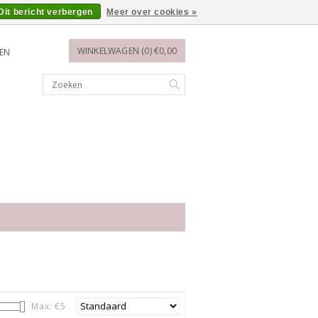
Dit bericht verbergen
Meer over cookies »
WINKELWAGEN (0) €0,00
REN
Max: €
5