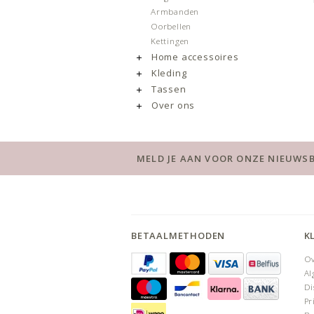
Armbanden
Oorbellen
Kettingen
Home accessoires
Kleding
Tassen
Over ons
MELD JE AAN VOOR ONZE NIEUWSB
BETAALMETHODEN
K
Ov
Al
Di
Pr