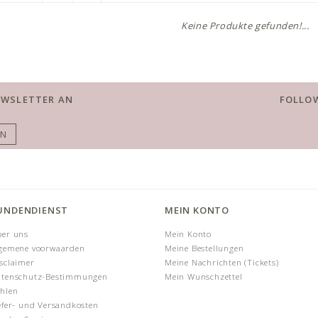
Keine Produkte gefunden!...
EWSLETTER AN
FOLLOW
EN
UNDENDIENST
MEIN KONTO
er uns
Mein Konto
gemene voorwaarden
Meine Bestellungen
sclaimer
Meine Nachrichten (Tickets)
tenschutz-Bestimmungen
Mein Wunschzettel
hlen
efer- und Versandkosten