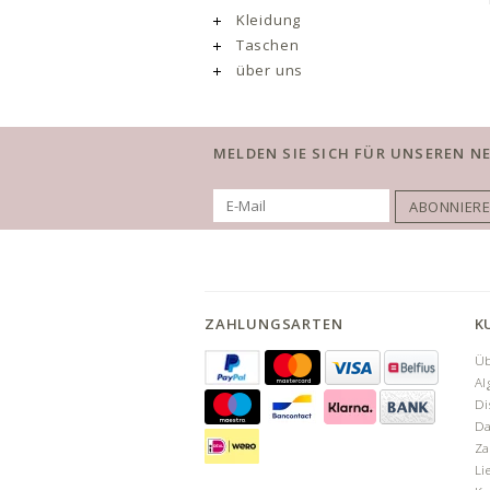
Kleidung
Taschen
über uns
MELDEN SIE SICH FÜR UNSEREN N
ABONNIER
ZAHLUNGSARTEN
K
Üb
Al
Di
Da
Za
Li