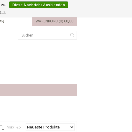
 zu.
Diese Nachricht Ausblenden
g. »
WARENKORB (0) €0,00
EN
Max: €
5