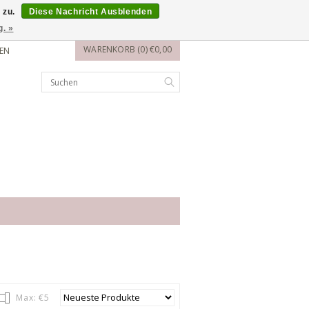
 zu.
Diese Nachricht Ausblenden
g. »
WARENKORB (0) €0,00
EN
Max: €
5