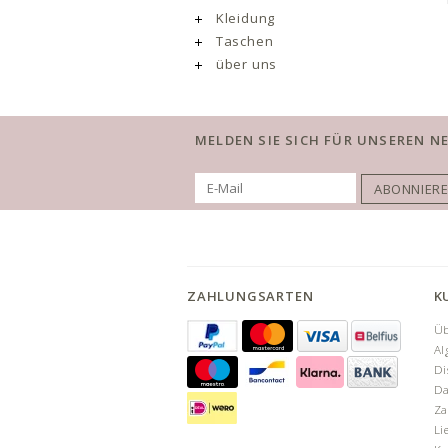
Kleidung
Taschen
über uns
MELDEN SIE SICH FÜR UNSEREN N
ABONNIER
ZAHLUNGSARTEN
K
Üb
Al
Di
Da
Za
Li