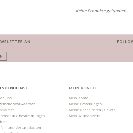
Keine Produkte gefunden!...
EWSLETTER AN
FOLLOW
EN
UNDENDIENST
MEIN KONTO
er uns
Mein Konto
gemene voorwaarden
Meine Bestellungen
sclaimer
Meine Nachrichten (Tickets)
tenschutz-Bestimmungen
Mein Wunschzettel
hlen
efer- und Versandkosten