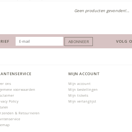
Geen producten gevonden!...
RIEF
VOLG O
ABONNEER
LANTENSERVICE
MIJN ACCOUNT
er ons
Mijn account
gemene voorwaarden
Mijn bestellingen
sclaimer
Mijn tickets
ivacy Policy
Mijn verlanglijst
talen
rzenden & Retourneren
antenservice
temap