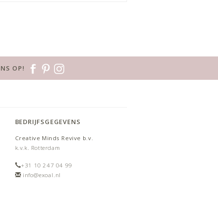
NS OP!
BEDRIJFSGEGEVENS
Creative Minds Revive b.v.
k.v.k. Rotterdam
+31 10 247 04 99
info@exoal.nl