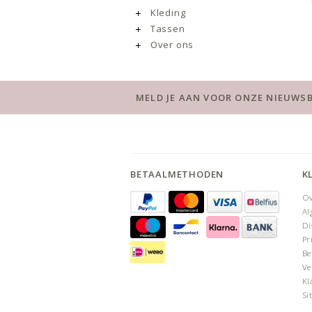
Kleding
Tassen
Over ons
MELD JE AAN VOOR ONZE NIEUWSB
BETAALMETHODEN
K
Ov
Al
Di
Pr
Be
Ve
Kl
Si