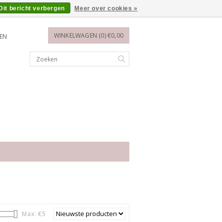
Dit bericht verbergen
Meer over cookies »
WINKELWAGEN (0) €0,00
REN
Max: €
5