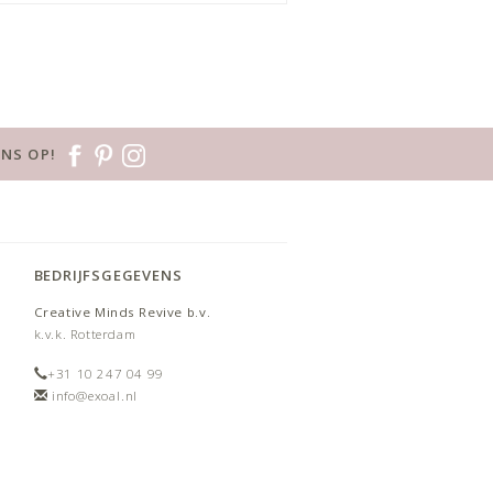
NS OP!
BEDRIJFSGEGEVENS
Creative Minds Revive b.v.
k.v.k. Rotterdam
+31 10 247 04 99
info@exoal.nl