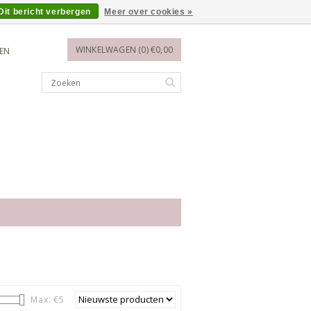
Dit bericht verbergen
Meer over cookies »
WINKELWAGEN (0) €0,00
REN
Max: €
5