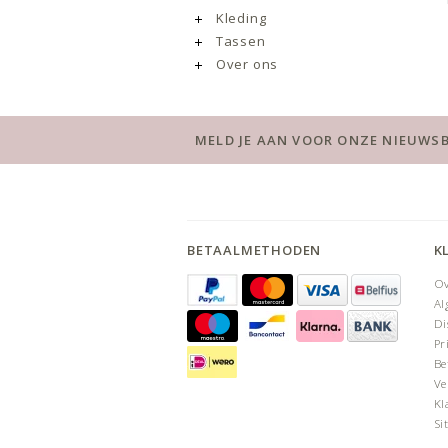
Kleding
Tassen
Over ons
MELD JE AAN VOOR ONZE NIEUWSB
BETAALMETHODEN
K
Ov
Al
Di
Pr
Be
Ve
Kl
Si