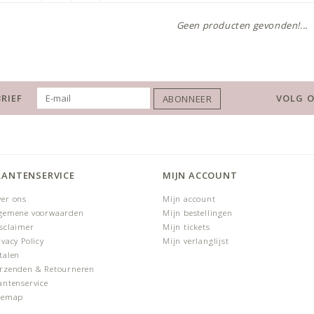
Geen producten gevonden!...
RIEF
VOLG O
ABONNEER
LANTENSERVICE
MIJN ACCOUNT
er ons
Mijn account
gemene voorwaarden
Mijn bestellingen
sclaimer
Mijn tickets
ivacy Policy
Mijn verlanglijst
talen
rzenden & Retourneren
antenservice
temap